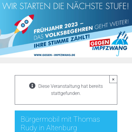
Zum
Inhalt
springen
×
Diese Veranstaltung hat bereits
stattgefunden.
Bürgermobil mit Thomas
Rudy in Altenburg