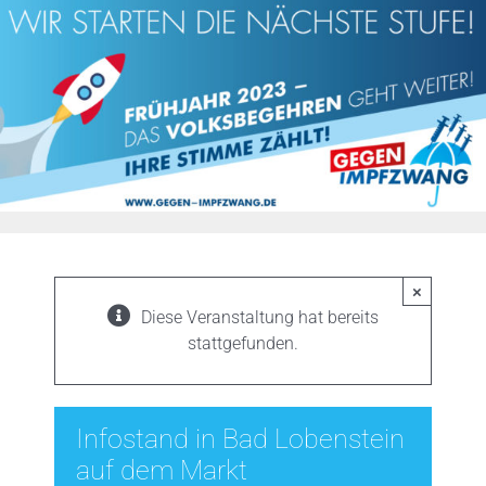
Zum
Inhalt
springen
×
Diese Veranstaltung hat bereits
stattgefunden.
Infostand in Bad Lobenstein
auf dem Markt