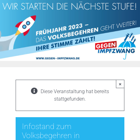
Zum
Inhalt
springen
×
Diese Veranstaltung hat bereits
stattgefunden.
Infostand zum
Volksbegehren in