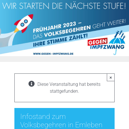
Zum
Inhalt
springen
×
Diese Veranstaltung hat bereits
stattgefunden.
Infostand zum
Volksbegehren in Emleben