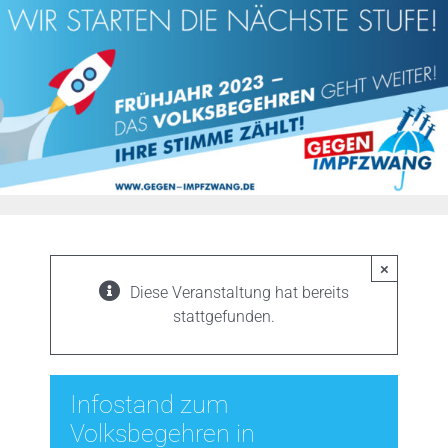
Zum
Inhalt
springen
×
Diese Veranstaltung hat bereits
stattgefunden.
Infostand zum
Volksbegehren in