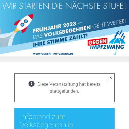
Zum
Inhalt
springen
×
Diese Veranstaltung hat bereits
stattgefunden.
Infostand zum
Volksbegehren in