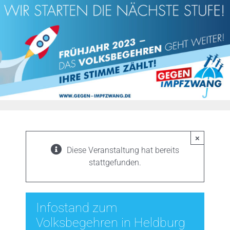
Zum
Inhalt
springen
×
Diese Veranstaltung hat bereits
stattgefunden.
Infostand zum
Volksbegehren in Heldburg