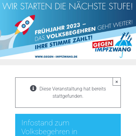
Zum
Inhalt
springen
×
Diese Veranstaltung hat bereits
stattgefunden.
Infostand zum
Volksbegehren in