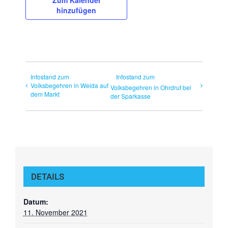
hinzufügen
Infostand zum
Infostand zum
Volksbegehren in Weida auf
Volksbegehren in Ohrdruf bei
dem Markt
der Sparkasse
DETAILS
Datum:
11. November 2021