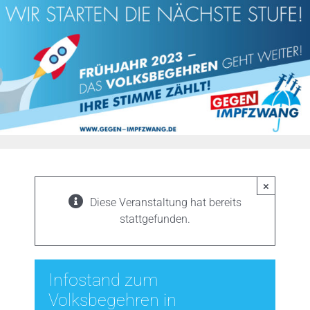
Zum
Inhalt
springen
×
Diese Veranstaltung hat bereits
stattgefunden.
Infostand zum
Volksbegehren in