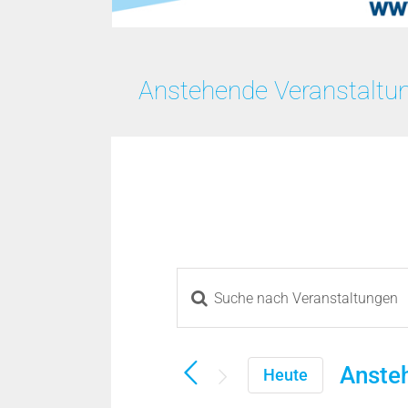
Anstehende Veranstaltu
Bitte
Veranstaltungen
Schlüsselwort
eingeben.
Suche
Suche
Anste
Heute
und
nach
Datu
Veranstaltungen