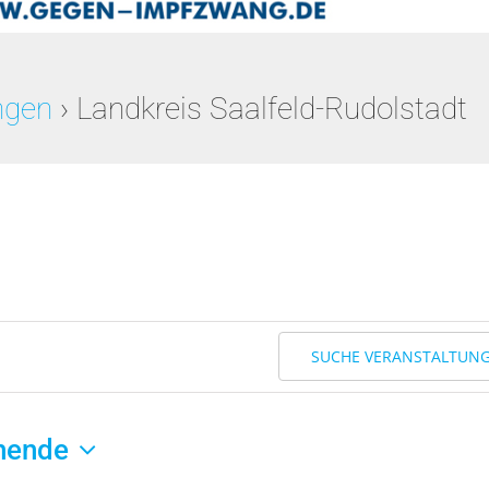
ngen
› Landkreis Saalfeld-Rudolstadt
SUCHE VERANSTALTUN
hende
m