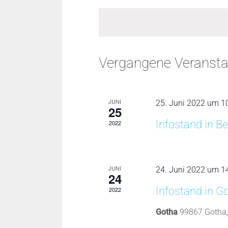
Ansichten,
Schlüsselwort.
wählen
Navigation
Vergangene Veransta
JUNI
25. Juni 2022 um 1
25
Infostand in 
2022
JUNI
24. Juni 2022 um 1
24
Infostand in G
2022
Gotha
99867 Gotha,